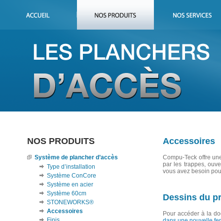
NOS PRODUITS
Accessoires
Système de plancher d’accès
Compu-Teck offre une
par les trappes, ouv
Type d’installation
vous avez besoin pour
Système ConCore
Système en acier
Système 60cm
Dessins du pr
STONEWORKS®
Accessoires
Pour accéder à la do
Finis
dans une nouvelle fen